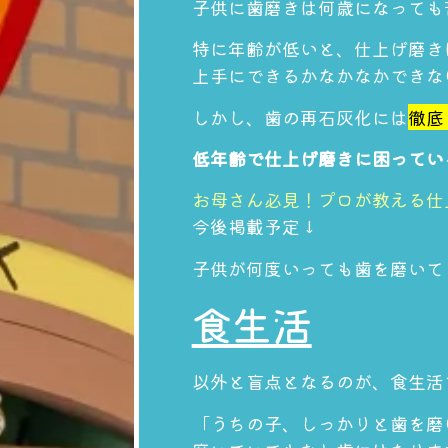
子供に歯磨きは何歳になっても
特に年齢が低いと、仕上げ磨き
上手にできるかなかなかできな
しかし、歯の再石灰化には
徹底
低年齢で仕上げ磨きに困ってい
お母さん必見！プロが教える仕
今後掲載予定↓
子供が何度いっても歯を磨いて
食生活
以外と盲点となるのが、食生活
「うちの子、しっかりと歯を磨