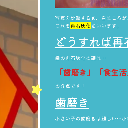
写真を比較すると、白ところが
これを
再石灰化
といいます。
どうすれば再
歯の再石灰化の鍵は…
「歯磨き」「食生活
の３点です！
歯磨き
小さい子の歯磨きは難しい…小