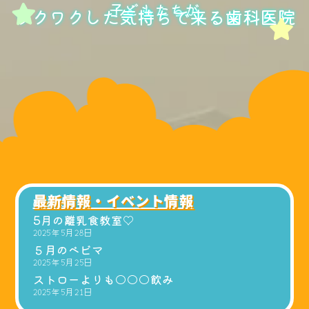
⼦どもたちが
ワクワクした気持ちで来る⻭科医院
最新情報・イベント情報
News
5月の離乳食教室♡
2025年5月28日
５月のベビマ
2025年5月25日
ストローよりも○○○飲み
2025年5月21日