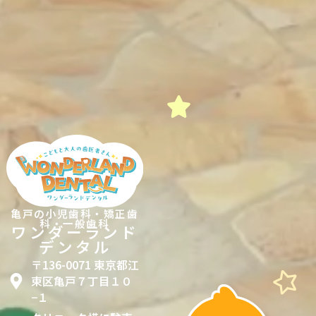
亀戸の⼩児⻭科・矯正⻭
科・⼀般⻭科
ワンダーランド
デンタル
〒136-0071 東京都江
東区亀戸７丁目１０
−１