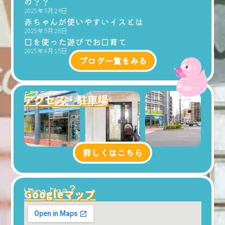
の？？
2025年5月29日
赤ちゃんが使いやすいイスとは
2025年5月28日
口を使った遊びでお口育て
2025年4月15日
ブログ一覧をみる
Access & Parking
アクセス・駐車場
詳しくはこちら
Using Map？
Googleマップ