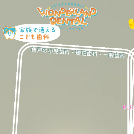
亀戸の⼩児⻭科・矯正⻭科・⼀般⻭科
PEC