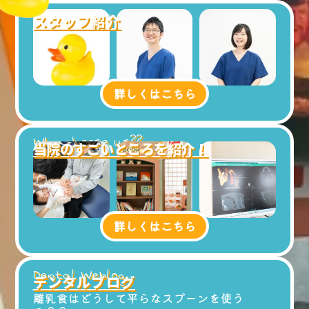
Meet Our Staff
スタッフ紹介
詳しくはこちら
Why choose us??
当院のすごいところを紹介！
詳しくはこちら
Dental Weblog
デンタルブログ
離乳食はどうして平らなスプーンを使う