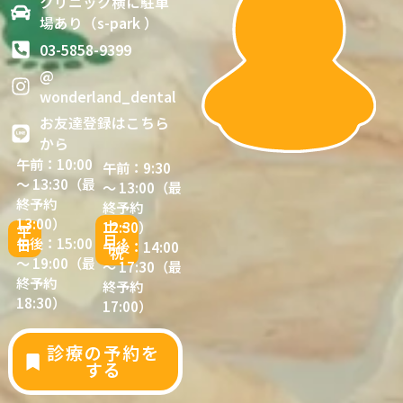
クリニック横に駐車
場あり（s-park ）
03-5858-9399
@
wonderland_dental
お友達登録はこちら
から
午前：10:00
午前：9:30
〜 13:30（最
〜 13:00（最
終予約
終予約
13:00）
土・
12:30）
平
日・
午後：15:00
日
午後：14:00
祝
〜 19:00（最
〜 17:30（最
終予約
終予約
18:30）
17:00）
診療の予約を
する