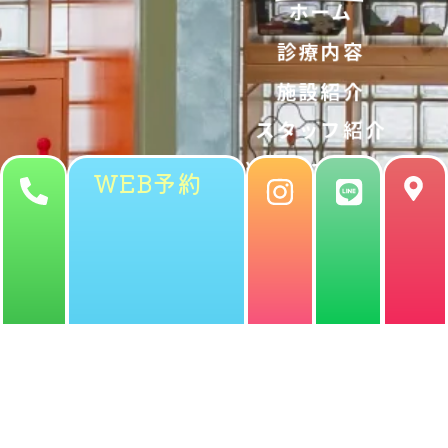
ホーム
診療内容
施設紹介
スタッフ紹介
当院のすごい
WEB予約
ところを紹
介！
アクセス
亀戸の⼩児⻭科・矯正⻭
科・⼀般⻭科
ワンダーランド
デンタル
〒136-0071 東京都江