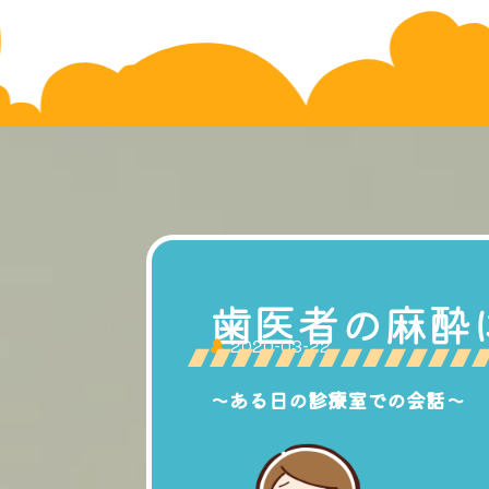
歯医者の麻酔
2020-03-22
〜ある日の診療室での会話〜