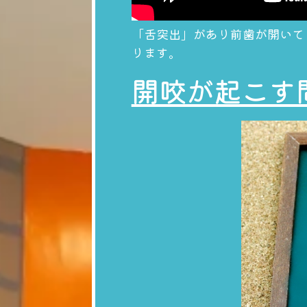
「舌突出」があり前歯が開いて
ります。
開咬が起こす