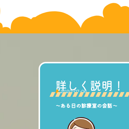
詳しく説明！
2020-07-06
〜ある日の診療室の会話〜