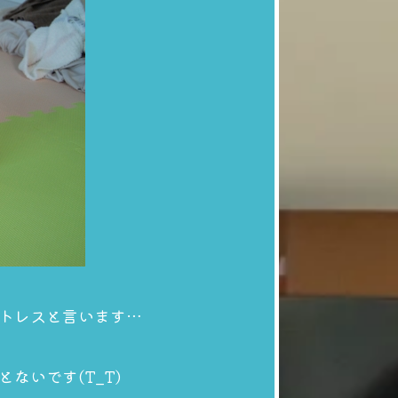
トレス
と言います…
いです(T_T)