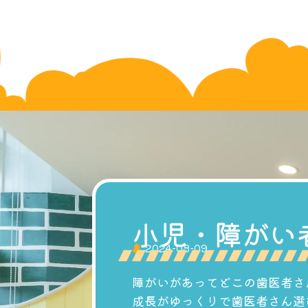
小児・障がい
2024-08-09
障がいがあってどこの歯医者さ
成長がゆっくりで歯医者さん選