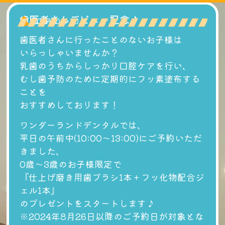
歯医者さんデビュー記念♪
2024-08-10
歯医者さんに行ったことのないお子様は
いらっしゃいませんか？
乳歯のうちからしっかり口腔ケアを行い、
むし歯予防のために定期的にフッ素塗布する
ことを
おすすめしております！
ワンダーランドデンタルでは、
平日の午前中(10:00〜13:00)にご予約いただ
きました、
0歳〜3歳のお子様限定で
『仕上げ磨き用歯ブラシ1本＋フッ化物配合ジ
ェル1本』
のプレゼントをスタートします♪
※2024年8月26日以降のご予約日が対象とな