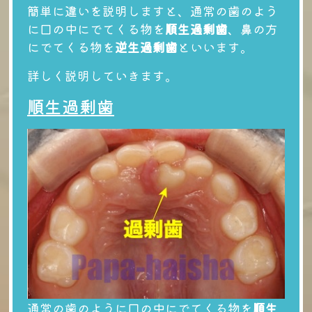
簡単に違いを説明しますと、通常の歯のよう
に口の中にでてくる物を
順生過剰歯
、鼻の方
にでてくる物を
逆生過剰歯
といいます。
詳しく説明していきます。
順生過剰歯
通常の歯のように口の中にでてくる物を
順生