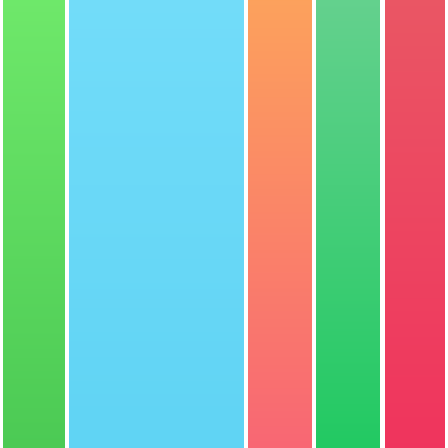
す。
よって、低年齢の子供には難しです。
麻酔さえ我慢できれば、処置できますので、
小学生以上になるとわりと黙って処置できま
す。
下に過剰歯の抜歯の仕方の動画をのせます。
※血が弱い方は絶対みないでください。