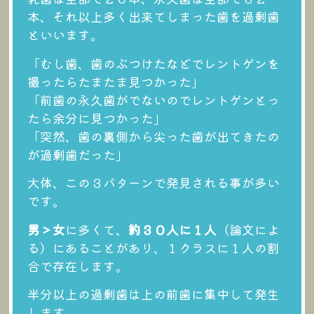
本、
それ以上多く出来てしまった歯を過剰歯
といいます。
「むし歯、歯のぶつけたなどでレントゲンを
撮ったらたまたま見つかった」
「前歯の永久歯がでないのでレントゲンとっ
たら余分に見つかった」
「突然、歯の裏側から尖った歯が出てきたの
が過剰歯だった」
大体、この３パターンで発見される事が多い
です。
男＞女
に多くて、
約３０人に１人
（論文によ
る）にあることがあり、１クラスに１人の割
合で存在します。
半分以上の過剰歯は
上の前歯
に集中して発生
します。