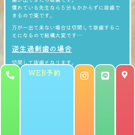
慣れている先生なら
５分もかからずに抜歯で
きる
ので楽です。
万が一出て来ない場合は切開して抜歯するこ
とになるので結構大変です…
逆生過剰歯の場合
切開して抜歯
となります。
WEB予約
よく、どのくらい大変ですか？と質問されま
すが…
「お母さん、親知らず抜いたことあります
か？？歯茎開いて、骨削って…」
経験している保護者なら「あー」とると思い
ます。
あれと同じです、逆性過剰歯の抜歯は「子供
バージョンの親知らず抜歯」と説明していま